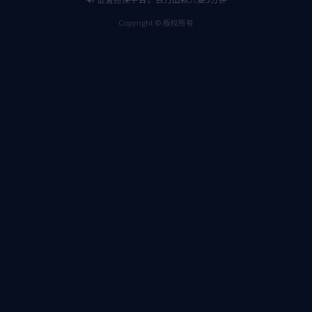
全国经深
全国经珠
跨境：
全国（含港澳）陆路往返东盟跨境服务，整车或散拼中国 越
*
客服跟单，专业快捷。
*
整车服务，需求发车。
*
散拼服务，灵活快捷。
*
东盟多国，时效稳定。
*
东盟各国口岸报关清关全套
跨境：
全国经深圳往返香港服务（整车/散拼）
*
整车服务，需求发车。