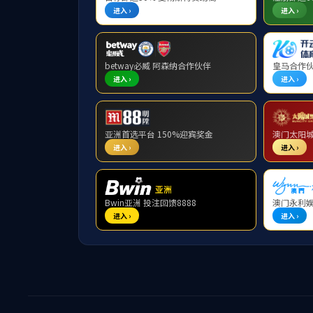
首页
>
服务产品
>
跨境运输
服务产品
全国卡航